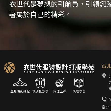
衣世代是夢想的引航員，引領您
著屬於自己的精彩。
台
量身規劃課程
個別化教學
彈性上課
快速學習
0
臺北