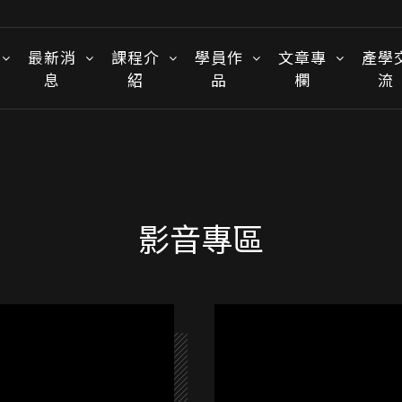
最新消
課程介
學員作
文章專
產學
息
紹
品
欄
流
影音專區