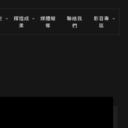
交
輝煌成
媒體報
聯絡我
影音專
果
導
們
區