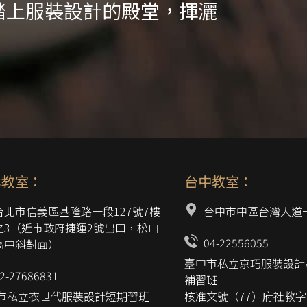
踏上服裝設計的殿堂，揮灑
北教室：
台中教室：
台北市信義區基隆路一段127號7樓
台中市中區台灣大道一
之3（近市政府捷運2號出口，松山
04-22556055
高中斜對面）
臺中市私立京巧服裝設計
2-27686831
補習班
市私立衣世代服裝設計短期習班
核准文號（77）府社教字第