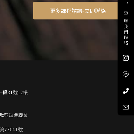
→
更多課程諮詢-立即聯絡
與
我
們
聯
絡
段31號12樓
裁剪短期職業
73041號