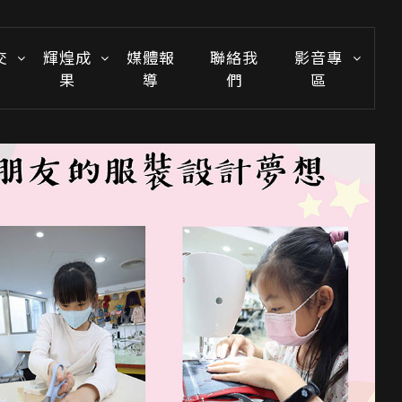
交
輝煌成
媒體報
聯絡我
影音專
果
導
們
區