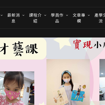
最新消
課程介
學員作
文章專
產學
息
紹
品
欄
流